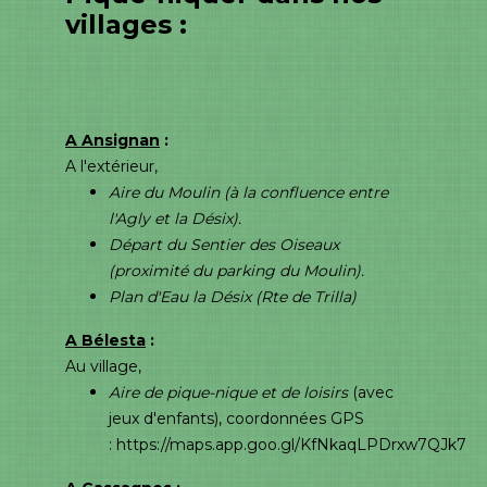
villages :
A Ansignan
:
A l'extérieur,
Aire du Moulin (à la confluence entre
l'Agly et la Désix).
Départ du Sentier des Oiseaux
(proximité du parking du Moulin).
Plan d'Eau la Désix (Rte de Trilla)
A Bélesta
:
Au village,
Aire de pique-nique et de loisirs
(avec
jeux d'enfants), coordonnées GPS
:
https://maps.app.goo.gl/KfNkaqLPDrxw7QJk7