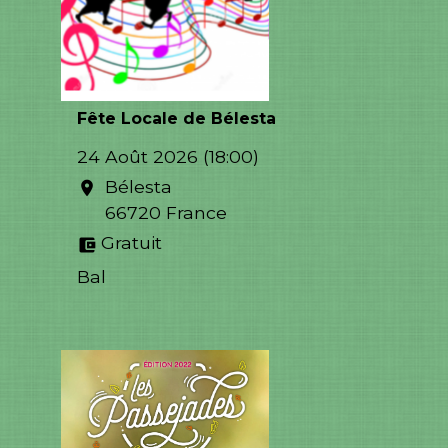
Fête Locale de Bélesta
24 Août 2026 (18:00)
Bélesta
location_on
66720 France
Gratuit
account_balance_wallet
Bal