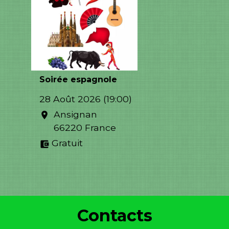
Soirée espagnole
28 Août 2026 (19:00)
Ansignan
location_on
66220 France
Gratuit
account_balance_wallet
Contacts