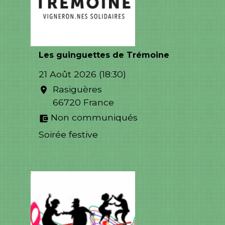
Les guinguettes de Trémoine
21 Août 2026 (18:30)
Rasiguères
location_on
66720 France
Non communiqués
account_balance_wallet
Soirée festive