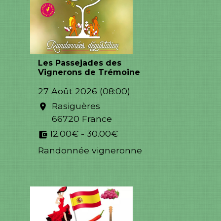
Les Passejades des
Vignerons de Trémoine
27 Août 2026 (08:00)
Rasiguères
location_on
66720 France
12.00€ - 30.00€
account_balance_wallet
Randonnée vigneronne