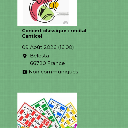
Concert classique : récital
Canticel
09 Août 2026 (16:00)
Bélesta
location_on
66720 France
Non communiqués
account_balance_wallet