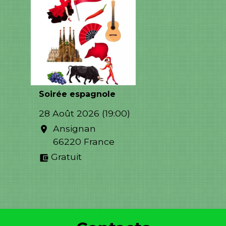
Soirée espagnole
28 Août 2026 (19:00)
Ansignan
location_on
66220 France
Gratuit
account_balance_wallet