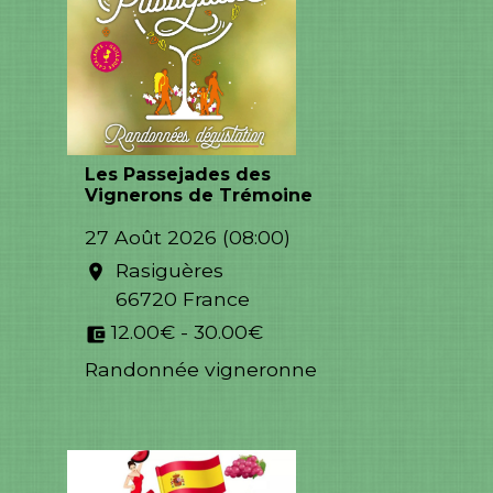
Les Passejades des
Vignerons de Trémoine
27 Août 2026 (08:00)
Rasiguères
location_on
66720 France
12.00€ - 30.00€
account_balance_wallet
Randonnée vigneronne