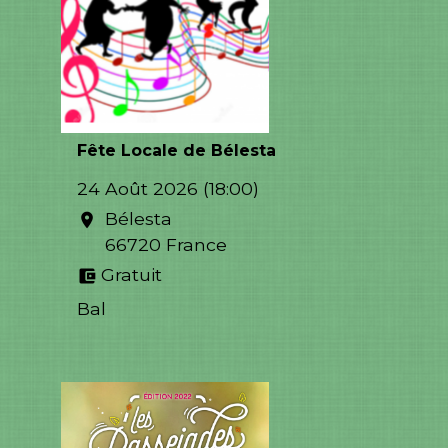
Fête Locale de Bélesta
24 Août 2026 (18:00)
Bélesta
location_on
66720 France
Gratuit
account_balance_wallet
Bal